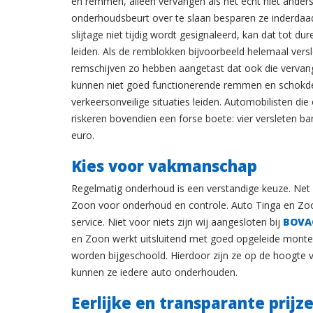
en remmen, alleen vervangen als het echt niet ander
onderhoudsbeurt over te slaan besparen ze inderdaa
slijtage niet tijdig wordt gesignaleerd, kan dat tot du
leiden. Als de remblokken bijvoorbeeld helemaal versl
remschijven zo hebben aangetast dat ook die verva
kunnen niet goed functionerende remmen en schokd
verkeersonveilige situaties leiden. Automobilisten die
riskeren bovendien een forse boete: vier versleten b
euro.
Kies voor vakmanschap
Regelmatig onderhoud is een verstandige keuze. Net 
Zoon voor onderhoud en controle. Auto Tinga en Zoon
service. Niet voor niets zijn wij aangesloten bij
BOVA
en Zoon werkt uitsluitend met goed opgeleide monte
worden bijgeschoold. Hierdoor zijn ze op de hoogte v
kunnen ze iedere auto onderhouden.
Eerlijke en transparante prijz