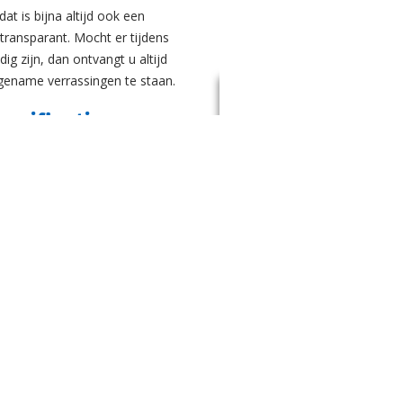
dat is bijna altijd ook een
 transparant. Mocht er tijdens
g zijn, dan ontvangt u altijd
gename verrassingen te staan.
ecificaties
ties en met behoud van de
a en Zoon gekochte auto’s als
. Als u het reguliere onderhoud
n voeren wij de APK-keuring uit.
e
o Tinga en Zoon graag doet.
gheidsinspectie waarbij alle
ij Auto Tinga en Zoon naar de