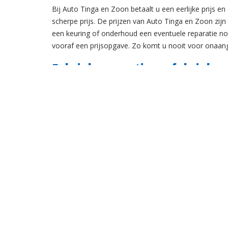
Bij Auto Tinga en Zoon betaalt u een eerlijke prijs en 
scherpe prijs. De prijzen van Auto Tinga en Zoon zijn
een keuring of onderhoud een eventuele reparatie nodi
vooraf een prijsopgave. Zo komt u nooit voor onaan
Fabrieksgarantie en fabriekssp
Wij onderhouden auto’s volgens de fabrieksspecifica
fabrieksgarantie. Dat geldt zowel voor bij Auto Ting
voor jonge auto’s die bij een merkdealer zijn gekocht
(de jaarbeurt) bij Auto Tinga en Zoon onderbrengt, da
Voordelige veiligheidsinspecti
Actief bijdragen aan de verkeersveiligheid is wat Aut
Daarom bieden wij particuliere autobezitters een veili
vitale onderdelen worden gecontroleerd. Informeer b
voordelige prijzen!
Te controleren punten