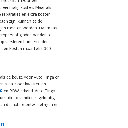
s meer kan. Door een
d eenmalig kosten. Maar als
re reparaties en extra kosten
eten zijn, kunnen ze de
ngen moeten worden. Daarnaast
empers of gladde banden tot
 op versleten banden rijden
anden kosten maar liefst 300
als de keuze voor Auto Tinga en
 staat voor kwaliteit en
G
en RDW-erkend. Auto Tinga
urs, die bovendien regelmatig
an de laatste ontwikkelingen en
en