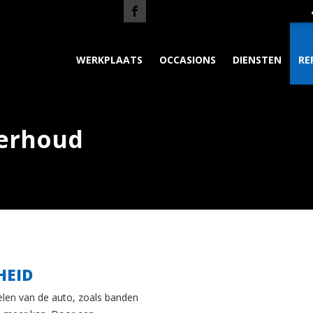
WERKPLAATS
OCCASIONS
DIENSTEN
RE
derhoud
HEID
elen van de auto, zoals banden